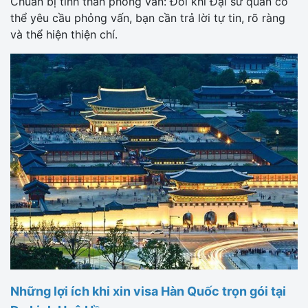
Chuẩn bị tinh thần phỏng vấn: Đôi khi Đại sứ quán có
thể yêu cầu phỏng vấn, bạn cần trả lời tự tin, rõ ràng
và thể hiện thiện chí.
Những lợi ích khi xin visa Hàn Quốc trọn gói tại