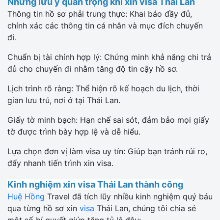
Những lưu ý quan trọng khi xin visa Thái Lan
Thông tin hồ sơ phải trung thực: Khai báo đầy đủ,
chính xác các thông tin cá nhân và mục đích chuyến
đi.
Chuẩn bị tài chính hợp lý: Chứng minh khả năng chi trả
đủ cho chuyến đi nhằm tăng độ tin cậy hồ sơ.
Lịch trình rõ ràng: Thể hiện rõ kế hoạch du lịch, thời
gian lưu trú, nơi ở tại Thái Lan.
Giấy tờ minh bạch: Hạn chế sai sót, đảm bảo mọi giấy
tờ được trình bày hợp lệ và dễ hiểu.
Lựa chọn đơn vị làm visa uy tín: Giúp bạn tránh rủi ro,
đẩy nhanh tiến trình xin visa.
Kinh nghiệm xin visa Thái Lan thành công
Huệ Hồng
Travel đã tích lũy nhiều kinh nghiệm quý báu
qua từng hồ sơ xin
visa
Thái Lan, chúng tôi chia sẻ
một số bí quyết giúp tăng tỷ lệ đậu: