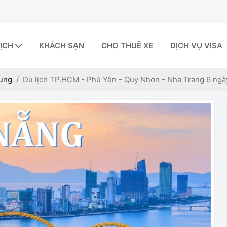
LỊCH
KHÁCH SẠN
CHO THUÊ XE
DỊCH VỤ VISA
rung
Du lịch TP.HCM - Phú Yên - Quy Nhơn - Nha Trang 6 ng