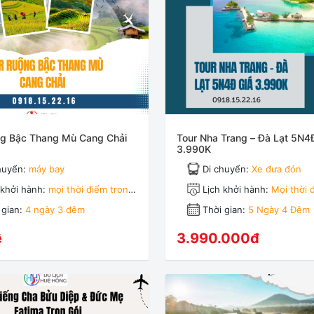
ng Bậc Thang Mù Cang Chải
Tour Nha Trang – Đà Lạt 5N4
3.990K
huyển:
máy bay
Di chuyển:
Xe đưa đón
 khởi hành:
mọi thời điểm trong
Lịch khởi hành:
Mọi thời 
năm
 gian:
4 ngày 3 đêm
Thời gian:
5 Ngày 4 Đêm
ệ
3.990.000đ