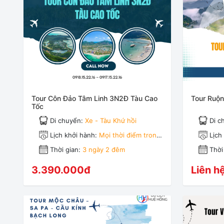
Tour Côn Đảo Tâm Linh 3N2Đ Tàu Cao
Tour Ruộ
Tốc
Di chuyển:
Xe - Tàu Khứ hồi
Di c
Lịch khởi hành:
Mọi thời điểm trong
Lịch
năm
năm
Thời gian:
3 ngày 2 đêm
Thời
3.390.000đ
Liên h