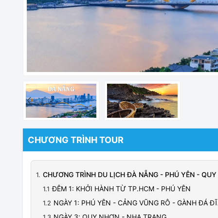
CHƯƠNG TRÌNH TOUR
CHƯƠNG TRÌNH DU LỊCH ĐÀ NẴNG - PHÚ YÊN - QU
ĐÊM 1: KHỞI HÀNH TỪ TP.HCM - PHÚ YÊN
NGÀY 1: PHÚ YÊN - CẢNG VŨNG RÔ - GÀNH ĐÁ Đ
NGÀY 3: QUY NHƠN - NHA TRANG