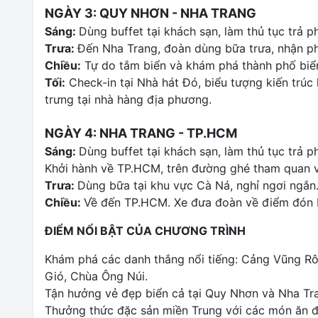
NGÀY 3: QUY NHƠN - NHA TRANG
Sáng:
Dùng buffet tại khách sạn, làm thủ tục trả 
Trưa:
Đến Nha Trang, đoàn dùng bữa trưa, nhận ph
Chiều:
Tự do tắm biển và khám phá thành phố biể
Tối:
Check-in tại Nhà hát Đó, biểu tượng kiến trúc
trưng tại nhà hàng địa phương.
NGÀY 4: NHA TRANG - TP.HCM
Sáng:
Dùng buffet tại khách sạn, làm thủ tục trả p
Khởi hành về TP.HCM, trên đường ghé tham quan v
Trưa:
Dùng bữa tại khu vực Cà Ná, nghỉ ngơi ngắn
Chiều:
Về đến TP.HCM. Xe đưa đoàn về điểm đón ba
ĐIỂM NỔI BẬT CỦA CHƯƠNG TRÌNH
Khám phá các danh thắng nổi tiếng: Cảng Vũng Rô
Gió, Chùa Ông Núi.
Tận hưởng vẻ đẹp biển cả tại Quy Nhơn và Nha Tr
Thưởng thức đặc sản miền Trung với các món ăn đ