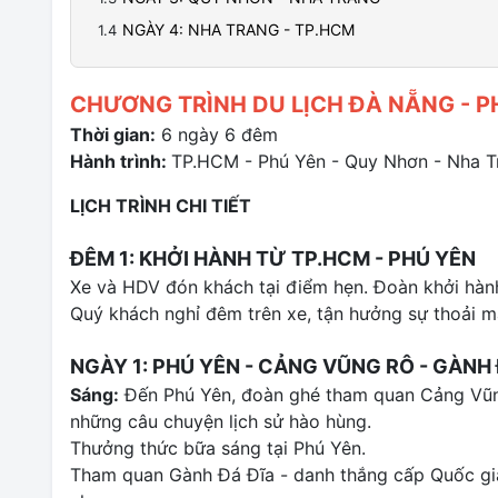
NGÀY 4: NHA TRANG - TP.HCM
CHƯƠNG TRÌNH DU LỊCH ĐÀ NẴNG - P
Thời gian:
6 ngày 6 đêm
Hành trình:
TP.HCM - Phú Yên - Quy Nhơn - Nha T
LỊCH TRÌNH CHI TIẾT
ĐÊM 1: KHỞI HÀNH TỪ TP.HCM - PHÚ YÊN
Xe và HDV đón khách tại điểm hẹn. Đoàn khởi hành
Quý khách nghỉ đêm trên xe, tận hưởng sự thoải mái
NGÀY 1: PHÚ YÊN - CẢNG VŨNG RÔ - GÀNH
Sáng:
Đến Phú Yên, đoàn ghé tham quan Cảng Vũng
những câu chuyện lịch sử hào hùng.
Thưởng thức bữa sáng tại Phú Yên.
Tham quan Gành Đá Đĩa - danh thắng cấp Quốc gia