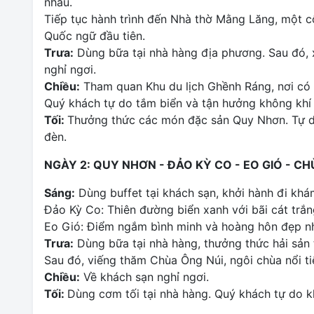
nhau.
Tiếp tục hành trình đến Nhà thờ Mằng Lăng, một côn
Quốc ngữ đầu tiên.
Trưa:
Dùng bữa tại nhà hàng địa phương. Sau đó,
nghỉ ngơi.
Chiều:
Tham quan Khu du lịch Ghềnh Ráng, nơi có 
Quý khách tự do tắm biển và tận hưởng không khí t
Tối:
Thưởng thức các món đặc sản Quy Nhơn. Tự d
đèn.
NGÀY 2: QUY NHƠN - ĐẢO KỲ CO - EO GIÓ - C
Sáng:
Dùng buffet tại khách sạn, khởi hành đi khá
Đảo Kỳ Co: Thiên đường biển xanh với bãi cát trắn
Eo Gió: Điểm ngắm bình minh và hoàng hôn đẹp n
Trưa:
Dùng bữa tại nhà hàng, thưởng thức hải sản 
Sau đó, viếng thăm Chùa Ông Núi, ngôi chùa nổi tiế
Chiều:
Về khách sạn nghỉ ngơi.
Tối:
Dùng cơm tối tại nhà hàng. Quý khách tự do 